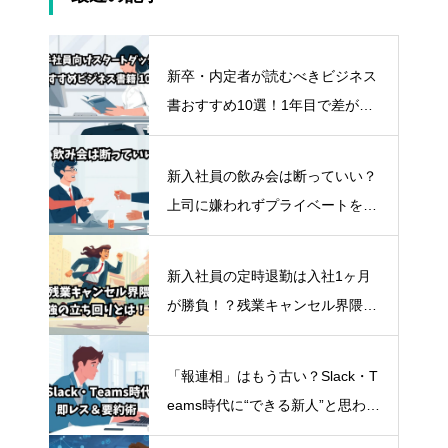
新卒・内定者が読むべきビジネス
書おすすめ10選！1年目で差がつ
く“タイパ最強”自己投資術
新入社員の飲み会は断っていい？
上司に嫌われずプライベートを守
るスマートな断り方
新入社員の定時退勤は入社1ヶ月
が勝負！？残業キャンセル界隈の
スマートな立ち回り方
「報連相」はもう古い？Slack・T
eams時代に“できる新人”と思わせ
る即レス＆要約術