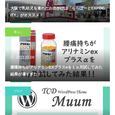
大阪で乳幼児を連れたお出かけは「ららぽーとEXPOC
ITY」がオススメ！
暮らし
2023.02.08
腰痛持ちがアリナミンEXプラスαを１ヵ月試してみた
結果が凄すぎた！！
ブログ