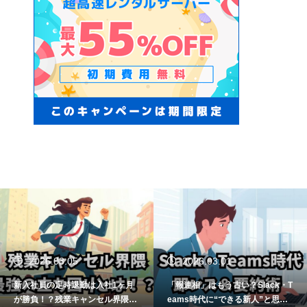
2026.03.05
2026.03.01
新入社員の定時退勤は入社1ヶ月
「報連相」はもう古い？Slack・T
が勝負！？残業キャンセル界隈の
eams時代に“できる新人”と思わ