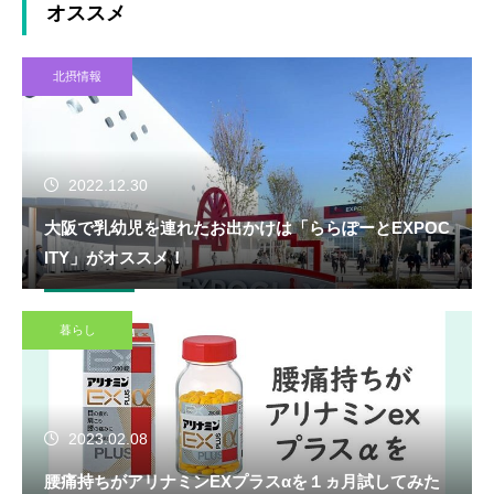
オススメ
北摂情報
2022.12.30
大阪で乳幼児を連れたお出かけは「ららぽーとEXPOC
ITY」がオススメ！
暮らし
2023.02.08
腰痛持ちがアリナミンEXプラスαを１ヵ月試してみた