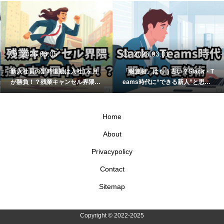
2026.03.05
2026.03.01
新入社員の定時退勤は入社1ヶ月
「報連相」はもう古い？Slack・T
が勝負！？残業キャンセル界隈の
eams時代に“できる新人”と思わ
スマートな立ち回り方
せる即レス＆要約術
Home
About
Privacypolicy
Contact
Sitemap
Copyright © 2022-2025