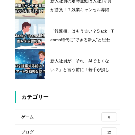
新入社員の定時退勤は入社1ヶ月
が勝負！？残業キャンセル界隈の
スマートな立ち回り方
「報連相」はもう古い？Slack・T
eams時代に“できる新人”と思わせ
る即レス＆要約術
新入社員が「それ、AIでよくな
い？」と言う前に！若手が損しな
いスマートな立ち回り方
カテゴリー
ゲーム
6
ブログ
12