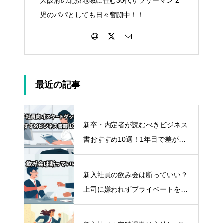
大阪府の北摂地域に住む30代サラリーマン 2
児のパパとしても日々奮闘中！！
最近の記事
新卒・内定者が読むべきビジネス
書おすすめ10選！1年目で差がつ
く“タイパ最強”自己投資術
新入社員の飲み会は断っていい？
上司に嫌われずプライベートを守
るスマートな断り方