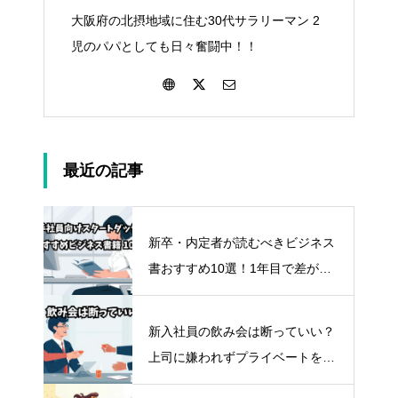
大阪府の北摂地域に住む30代サラリーマン 2
児のパパとしても日々奮闘中！！
最近の記事
新卒・内定者が読むべきビジネス
書おすすめ10選！1年目で差がつ
く“タイパ最強”自己投資術
新入社員の飲み会は断っていい？
上司に嫌われずプライベートを守
るスマートな断り方