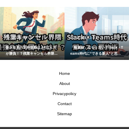
2026.03.05
2026.03.01
新入社員の定時退勤は入社1ヶ月
「報連相」はもう古い？Slack・T
が勝負！？残業キャンセル界隈の
eams時代に“できる新人”と思わ
スマートな立ち回り方
せる即レス＆要約術
Home
About
Privacypolicy
Contact
Sitemap