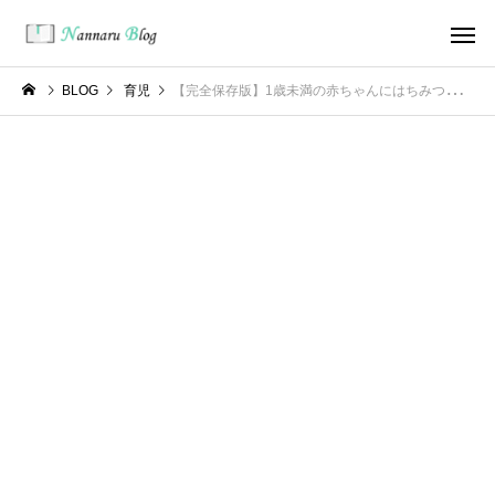
BLOG
育児
【完全保存版】1歳未満の赤ちゃんにはちみつが危険な本当の理由｜加熱しても無意味なボツリヌス菌と安全デビュー3ステップ