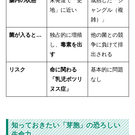
腸内の状態
未発達で「更
成熟した「ジ
地」に近い
ャングル（複
雑）」
菌が入ると…
独占的に増殖
他の菌との競
し、
毒素を出
争に負けて排
す
出される
リスク
命に関わる
基本的に問題
「乳児ボツリ
なし
ヌス症」
知っておきたい「芽胞」の恐ろしい
生命力