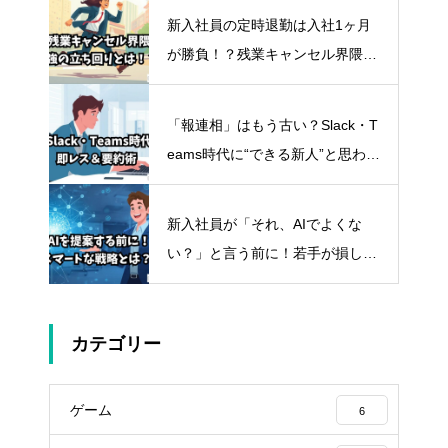
新入社員の定時退勤は入社1ヶ月
が勝負！？残業キャンセル界隈の
スマートな立ち回り方
「報連相」はもう古い？Slack・T
eams時代に“できる新人”と思わせ
る即レス＆要約術
新入社員が「それ、AIでよくな
い？」と言う前に！若手が損しな
いスマートな立ち回り方
カテゴリー
ゲーム
6