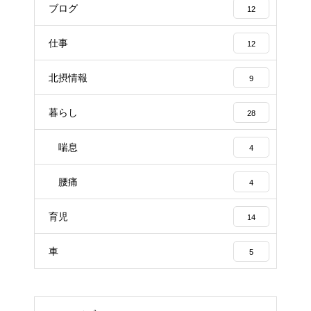
ブログ
12
仕事
12
北摂情報
9
暮らし
28
喘息
4
腰痛
4
育児
14
車
5