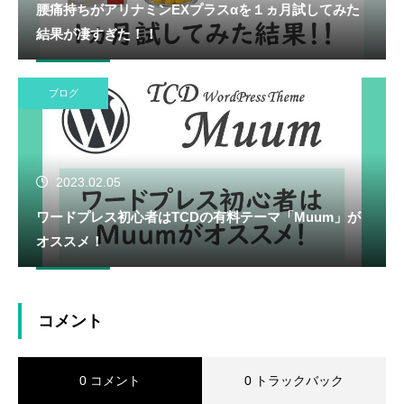
腰痛持ちがアリナミンEXプラスαを１ヵ月試してみた
結果が凄すぎた！！
ブログ
2023.02.05
ワードプレス初心者はTCDの有料テーマ「Muum」が
オススメ！
コメント
0 コメント
0 トラックバック