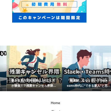
2026.03.05
2026.03.01
新入社員の定時退勤は入社1ヶ月
「報連相」はもう古い？Slack・T
が勝負！？残業キャンセル界隈の
eams時代に“できる新人”と思わ
スマートな立ち回り方
せる即レス＆要約術
Home