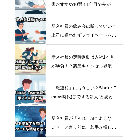
書おすすめ10選！1年目で差がつ
く“タイパ最強”自己投資術
新入社員の飲み会は断っていい？
上司に嫌われずプライベートを守
るスマートな断り方
新入社員の定時退勤は入社1ヶ月
が勝負！？残業キャンセル界隈の
スマートな立ち回り方
「報連相」はもう古い？Slack・T
eams時代に“できる新人”と思わせ
る即レス＆要約術
新入社員が「それ、AIでよくな
い？」と言う前に！若手が損しな
いスマートな立ち回り方