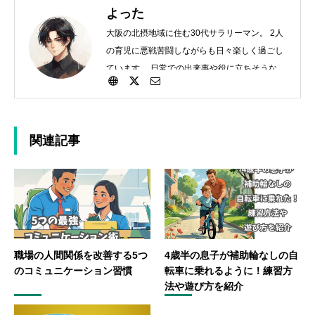
よった
大阪の北摂地域に住む30代サラリーマン。 2人
の育児に悪戦苦闘しながらも日々楽しく過ごし
ています。 日常での出来事や役に立ちそうなこ
とを細々投稿していきます。
関連記事
職場の人間関係を改善する5つ
4歳半の息子が補助輪なしの自
のコミュニケーション習慣
転車に乗れるように！練習方
法や遊び方を紹介