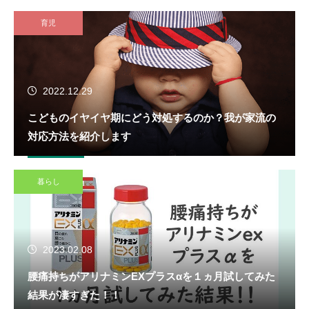
育児
2022.12.29
こどものイヤイヤ期にどう対処するのか？我が家流の
対応方法を紹介します
暮らし
2023.02.08
腰痛持ちがアリナミンEXプラスαを１ヵ月試してみた
結果が凄すぎた！！