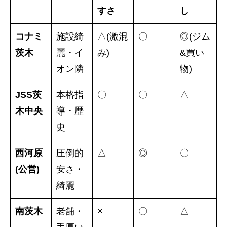
すさ
し
コナミ
施設綺
△(激混
〇
◎(ジム
茨木
麗・イ
み)
&買い
オン隣
物)
JSS茨
本格指
〇
〇
△
木中央
導・歴
史
西河原
圧倒的
△
◎
〇
(公営)
安さ・
綺麗
南茨木
老舗・
×
〇
△