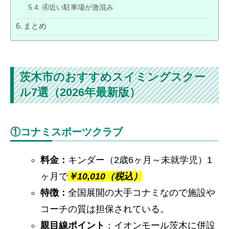
④近い駐車場が激混み
まとめ
茨木市のおすすめスイミングスクー
ル7選（2026年最新版）
①コナミスポーツクラブ
料金：
キンダー（2歳6ヶ月～未就学児）1
ヶ月で
￥
10,010（税込）
特徴：
全国展開の大手コナミなので施設や
コーチの質は担保されている。
親目線ポイント
：イオンモール茨木に併設