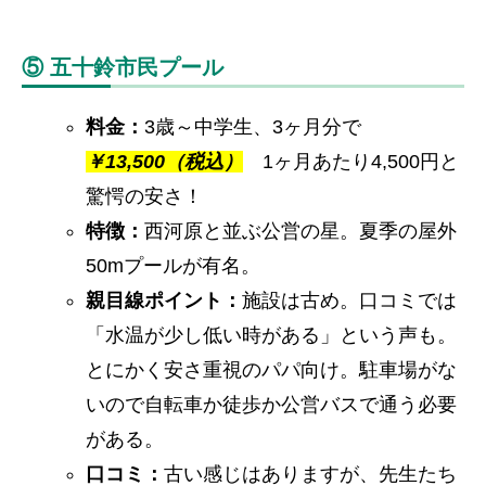
⑤ 五十鈴市民プール
料金：
3歳～中学生、3ヶ月分で
￥
13,500（税込）
1ヶ月あたり4,500円と
驚愕の安さ！
特徴：
西河原と並ぶ公営の星。夏季の屋外
50mプールが有名。
親目線ポイント：
施設は古め。口コミでは
「水温が少し低い時がある」という声も。
とにかく安さ重視のパパ向け。駐車場がな
いので自転車か徒歩か公営バスで通う必要
がある。
口コミ：
古い感じはありますが、先生たち