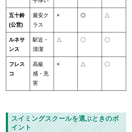
手厚い
五十鈴
最安ク
×
◎
△
(公営)
ラス
ルネサ
駅近・
△
〇
〇
ンス
清潔
フレス
高級
×
△
〇
コ
感・充
実
スイミングスクールを選ぶときのポ
イント