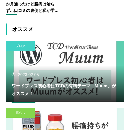
か月通ったけど腰痛は治ら
ず…口コミの裏側と私が学ん
だこと
オススメ
ブログ
2023.02.05
ワードプレス初心者はTCDの有料テーマ「Muum」が
オススメ！
暮らし