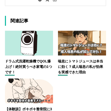
とを細々投稿していきます。
関連記事
ドラム式洗濯乾燥機でQOL爆
喘息にトマトジュースは本当
上げ！絶対買うべき家電の1つ
に効く？成人喘息の私が効果
です！
を実感できた理由
【体験談】ポキポキ整骨院に3