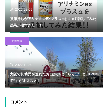
2023.02.08
腰痛持ちがアリナミンEXプラスαを１ヵ月試してみた
結果が凄すぎた！！
北摂情報
2022.12.30
大阪で乳幼児を連れたお出かけは「ららぽーとEXPOC
ITY」がオススメ！
コメント