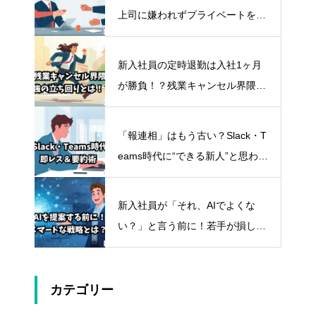
上司に嫌われずプライベートを守
るスマートな断り方
新入社員の定時退勤は入社1ヶ月
が勝負！？残業キャンセル界隈の
スマートな立ち回り方
「報連相」はもう古い？Slack・T
eams時代に“できる新人”と思わせ
る即レス＆要約術
新入社員が「それ、AIでよくな
い？」と言う前に！若手が損しな
いスマートな立ち回り方
カテゴリー