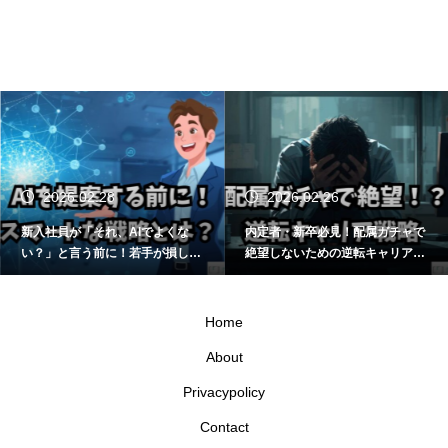
2026.02.28
2026.02.26
新入社員が「それ、AIでよくな
内定者・新卒必見！配属ガチャで
い？」と言う前に！若手が損しな
絶望しないための逆転キャリア戦
いスマートな立ち回り方
略
Home
About
Privacypolicy
Contact