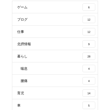
ゲーム
6
ブログ
12
仕事
12
北摂情報
9
暮らし
28
喘息
4
腰痛
4
育児
14
車
5